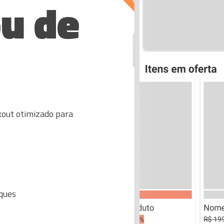
u de
kout otimizado para
ques