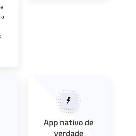
ne
ra
s
App nativo de
verdade