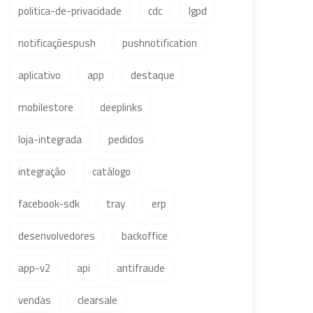
politica-de-privacidade
cdc
lgpd
notificaçõespush
pushnotification
aplicativo
app
destaque
mobilestore
deeplinks
loja-integrada
pedidos
integração
catálogo
facebook-sdk
tray
erp
desenvolvedores
backoffice
app-v2
api
antifraude
vendas
clearsale