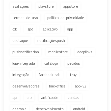
avaliações
playstore
appstore
termos-de-uso
politica-de-privacidade
cdc
lgpd
aplicativo
app
destaque
notificaçõespush
pushnotification
mobilestore
deeplinks
loja-integrada
catálogo
pedidos
integração
facebook-sdk
tray
desenvolvedores
backoffice
app-v2
api
erp
antifraude
vendas
clearsale
desenvolvimento
android