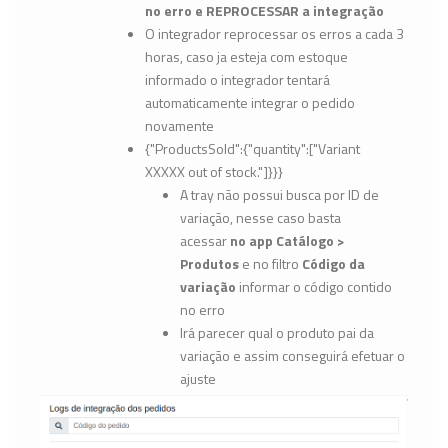
no erro e REPROCESSAR a integração
O integrador reprocessar os erros a cada 3
horas, caso ja esteja com estoque
informado o integrador tentará
automaticamente integrar o pedido
novamente
{"ProductsSold":{"quantity":["Variant
XXXXX out of stock."]}}}
A tray não possui busca por ID de
variação, nesse caso basta
acessar
no app Catálogo >
Produtos
e no filtro
Código da
variação
informar o código contido
no erro
Irá parecer qual o produto pai da
variação e assim conseguirá efetuar o
ajuste