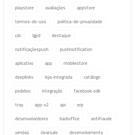
playstore
avaliações
appstore
termos-de-uso
politica-de-privacidade
cdc
lgpd
destaque
notificaçõespush
pushnotification
aplicativo
app
mobilestore
deeplinks
loja-integrada
catálogo
pedidos
integração
facebook-sdk
tray
app-v2
api
erp
desenvolvedores
backoffice
antifraude
vendas
clearsale
desenvolvimento